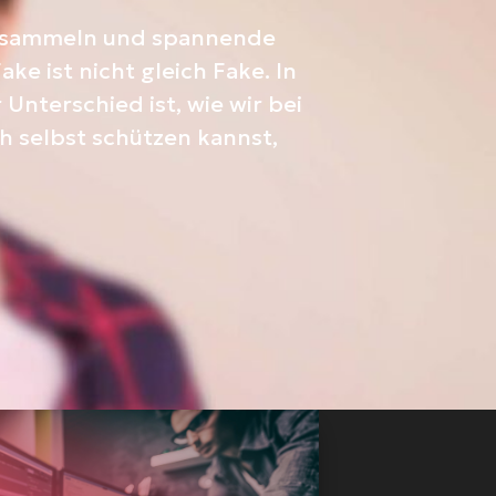
n sammeln und spannende
e ist nicht gleich Fake. In
nterschied ist, wie wir bei
 selbst schützen kannst,