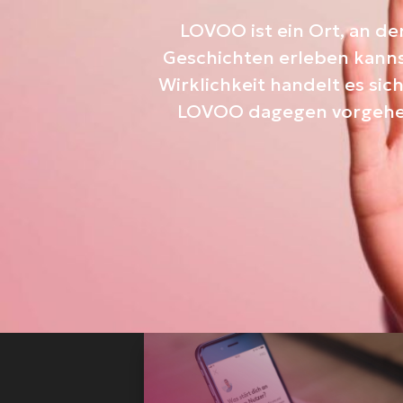
LOVOO ist ein Ort, an 
Geschichten erleben kannst
Wirklichkeit handelt es si
LOVOO dagegen vorgehen 