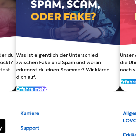
der du
Was ist eigentlich der Unterschied
Unser 
lockt?
zwischen Fake und Spam und woran
die Uhr
ltest.
erkennst du einen Scammer? Wir klären
noch v
dich auf.
Erfahr
Erfahre mehr
Karriere
Allg
LOV
Support
Erklä