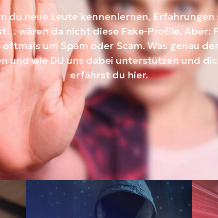
dem du neue Leute kennenlernen, Erfahrunge
… wären da nicht diese Fake-Profile. Aber: Fak
ch oftmals um Spam oder Scam. Was genau der U
und wie DU uns dabei unterstützen und dich
erfährst du hier.