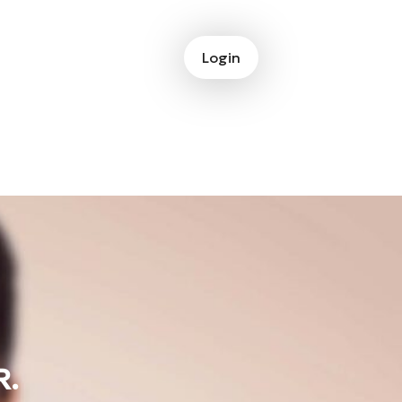
Login
R.