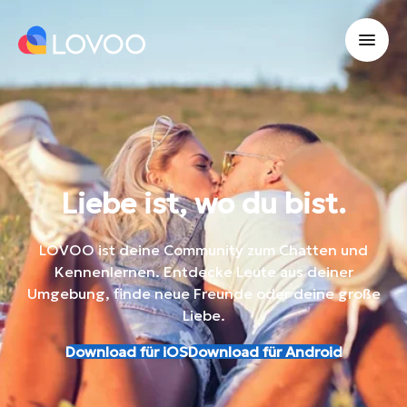
Liebe ist, wo du bist.
LOVOO ist deine Community zum Chatten und
Kennenlernen. Entdecke Leute aus deiner
Umgebung, finde neue Freunde oder deine große
Liebe.
Download für iOS
Download für Android