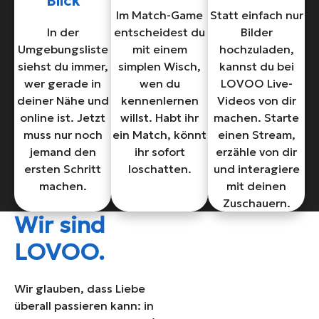
Blick
Im Match-Game
Statt einfach nur
In der
entscheidest du
Bilder
Umgebungsliste
mit einem
hochzuladen,
siehst du immer,
simplen Wisch,
kannst du bei
wer gerade in
wen du
LOVOO Live-
deiner Nähe und
kennenlernen
Videos von dir
online ist. Jetzt
willst. Habt ihr
machen. Starte
muss nur noch
ein Match, könnt
einen Stream,
jemand den
ihr sofort
erzähle von dir
ersten Schritt
loschatten.
und interagiere
machen.
mit deinen
Zuschauern.
Wir sind
LOVOO.
Wir glauben, dass Liebe
überall passieren kann: in