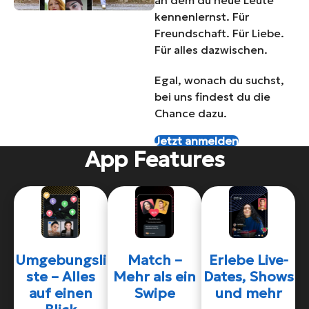
an dem du neue Leute
kennenlernst. Für
Freundschaft. Für Liebe.
Für alles dazwischen.
Egal, wonach du suchst,
bei uns findest du die
Chance dazu.
Jetzt anmelden
App Features
Umgebungsli
Match –
Erlebe Live-
ste – Alles
Mehr als ein
Dates, Shows
auf einen
Swipe
und mehr