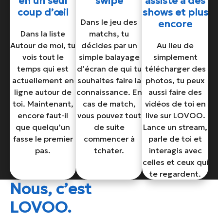
en un seul
swipe
assiste à des
coup d’œil
shows et plus
Dans le jeu des
encore
Dans la liste
matchs, tu
Autour de moi, tu
décides par un
Au lieu de
vois tout le
simple balayage
simplement
temps qui est
d’écran de qui tu
télécharger des
actuellement en
souhaites faire la
photos, tu peux
ligne autour de
connaissance. En
aussi faire des
toi. Maintenant,
cas de match,
vidéos de toi en
encore faut-il
vous pouvez tout
live sur LOVOO.
que quelqu’un
de suite
Lance un stream,
fasse le premier
commencer à
parle de toi et
pas.
tchater.
interagis avec
celles et ceux qui
te regardent.
Nous, c’est
LOVOO.