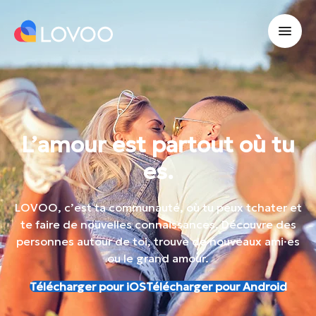
L’amour est partout où tu
es.
LOVOO, c’est ta communauté, où tu peux tchater et
te faire de nouvelles connaissances. Découvre des
personnes autour de toi, trouve de nouveaux ami·es
ou le grand amour.
Télécharger pour iOS
Télécharger pour Android