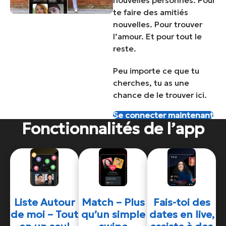
nouvelles personnes. Pour
te faire des amitiés
nouvelles. Pour trouver
l’amour. Et pour tout le
reste.
Peu importe ce que tu
cherches, tu as une
chance de le trouver ici.
Se connecter maintenant
Fonctionnalités de l’app
Liste Autour
Match – Plus
Fais-toi des
de moi – Tout
qu’un simple
dates en live,