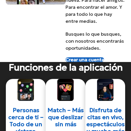
nueva. Para hacer amigos.
Para encontrar el amor. Y
para todo lo que hay
entre medias.
Busques lo que busques,
con nosotros encontrarás
oportunidades.
Crear una cuenta
Funciones de la aplicación
Personas
Match – Más
Disfruta de
cerca de ti –
que deslizar
citas en vivo,
Todo de un
sin más
espectáculos