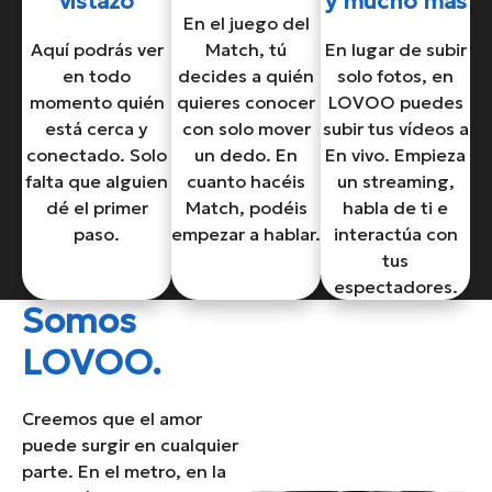
vistazo
y mucho más
En el juego del
Aquí podrás ver
Match, tú
En lugar de subir
en todo
decides a quién
solo fotos, en
momento quién
quieres conocer
LOVOO puedes
está cerca y
con solo mover
subir tus vídeos a
conectado. Solo
un dedo. En
En vivo. Empieza
falta que alguien
cuanto hacéis
un streaming,
dé el primer
Match, podéis
habla de ti e
paso.
empezar a hablar.
interactúa con
tus
espectadores.
Somos
LOVOO.
Creemos que el amor
puede surgir en cualquier
parte. En el metro, en la